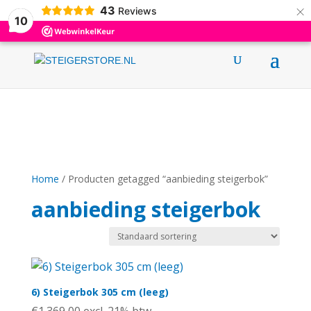
×
43
0031 (0)6 12376695
info@steigerstore.nl
Reviews
10
Home
/ Producten getagged “aanbieding steigerbok”
aanbieding steigerbok
6) Steigerbok 305 cm (leeg)