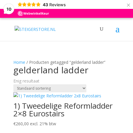
×
0031 (0)6 12376695
info@steigerstore.nl
43
Reviews
10
Home
/ Producten getagged “gelderland ladder”
gelderland ladder
Enig resultaat
1) Tweedelige Reformladder
2×8 Eurostairs
€
260,00
excl. 21% btw