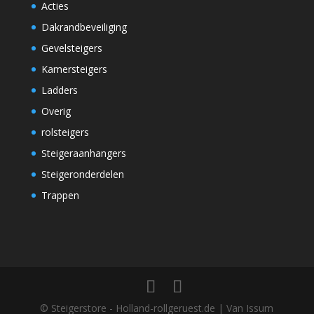
Acties
Dakrandbeveiliging
Gevelsteigers
Kamersteigers
Ladders
Overig
rolsteigers
Steigeraanhangers
Steigeronderdelen
Trappen
© Steigerstore - Holland-rollgeruest.de | Van Issum