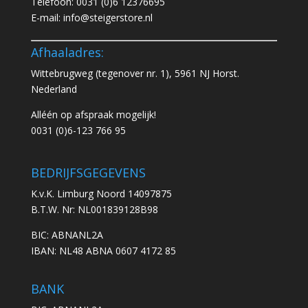
Telefoon:
0031 (0)6 12376695
E-mail:
info@steigerstore.nl
Afhaaladres:
Wittebrugweg (tegenover nr. 1), 5961 NJ Horst.
Nederland
Alléén op afspraak mogelijk!
0031 (0)6-123 766 95
BEDRIJFSGEGEVENS
K.v.K. Limburg Noord 14097875
B.T.W. Nr: NL001839128B98
BIC: ABNANL2A
IBAN: NL48 ABNA 0607 4172 85
BANK