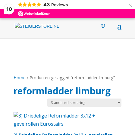
×
43
0031 (0)6 12376695
info@steigerstore.nl
Reviews
10
Home
/ Producten getagged “reformladder limburg”
reformladder limburg
3) Driedelige Reformladder 3×12 + gevelrollen