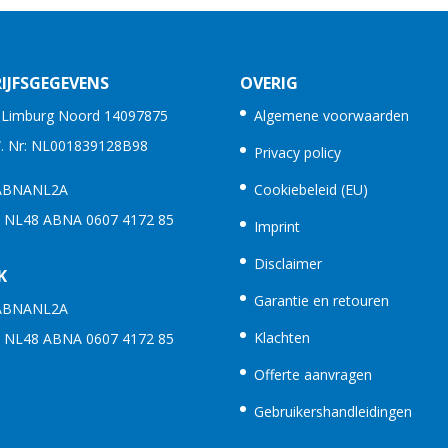
IJFSGEGEVENS
OVERIG
. Limburg Noord 14097875
Algemene voorwaarden
W. Nr: NL001839128B98
Privacy policy
 ABNANL2A
Cookiebeleid (EU)
: NL48 ABNA 0607 4172 85
Imprint
Disclaimer
K
Garantie en retouren
 ABNANL2A
Klachten
: NL48 ABNA 0607 4172 85
Offerte aanvragen
Gebruikershandleidingen