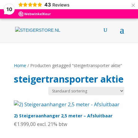
×
43
0031 (0)6 12376695
info@steigerstore.nl
Reviews
10
Home
/ Producten getagged “steigertransporter aktie”
steigertransporter aktie
2) Steigeraanhanger 2,5 meter – Afsluitbaar
€
1.999,00
excl. 21% btw