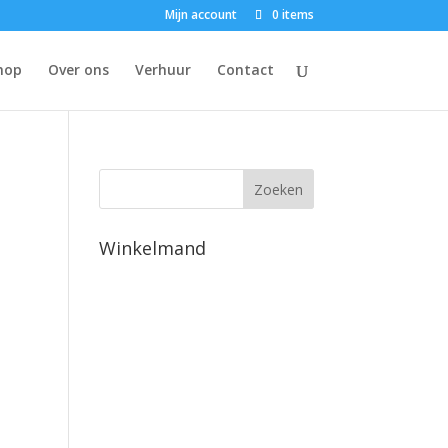
Mijn account
0 items
hop
Over ons
Verhuur
Contact
Winkelmand