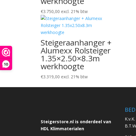
werkhoogte
€
3.750,00
excl. 21% btw
Steigeraanhanger +
Alumexx Rolsteiger
1.35×2.50×8.3m
werkhoogte
10
€
3.319,00
excl. 21% btw
BED
K.v.K
Steigerstore.nl is onderdeel van
B.T.
HDL Klimmaterialen