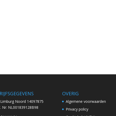
RIJFSGEGEVENS
OVERIG
. Limburg Noord 14097875
Algemene voorwaarden
W. Nr: NL001839128B98
Privacy policy