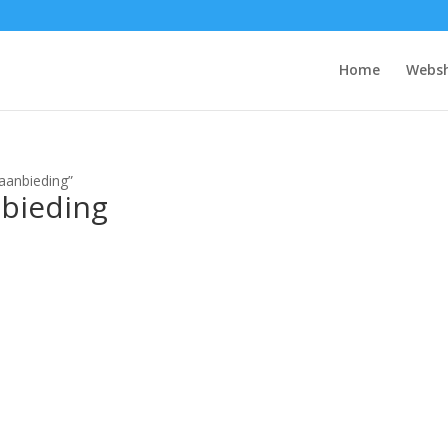
Home
Webs
aanbieding”
nbieding