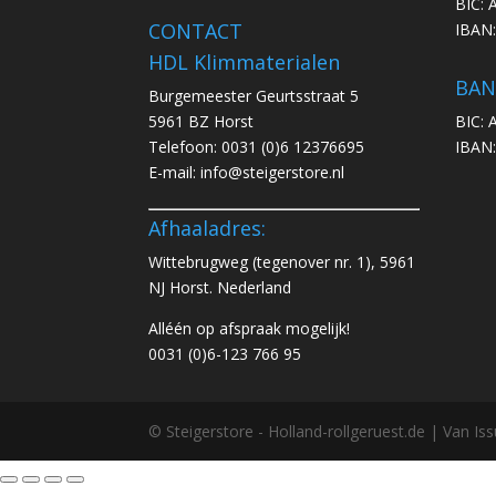
BIC:
CONTACT
IBAN
HDL Klimmaterialen
BAN
Burgemeester Geurtsstraat 5
5961 BZ Horst
BIC:
Telefoon:
0031 (0)6 12376695
IBAN
E-mail:
info@steigerstore.nl
Afhaaladres:
Wittebrugweg (tegenover nr. 1), 5961
NJ Horst. Nederland
Alléén op afspraak mogelijk!
0031 (0)6-123 766 95
© Steigerstore - Holland-rollgeruest.de | Van I