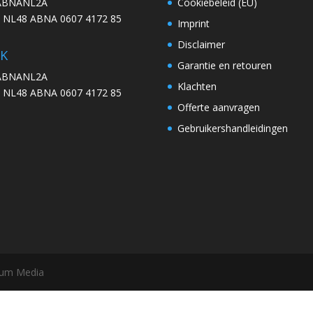
 ABNANL2A
Cookiebeleid (EU)
: NL48 ABNA 0607 4172 85
Imprint
Disclaimer
K
Garantie en retouren
 ABNANL2A
Klachten
: NL48 ABNA 0607 4172 85
Offerte aanvragen
Gebruikershandleidingen
ssum Media