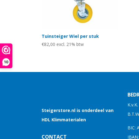
Tuinsteiger Wiel per stuk
€
82,00
excl. 21% btw
10
BEDR
K.v.K
Steigerstore.nl is onderdeel van
B.T.
HDL Klimmaterialen
BIC:
CONTACT
IBAN