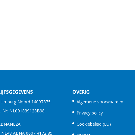
IJFSGEGEVENS
OVERIG
. Limburg Noord 14097875
Algemene voorwaarden
W. Nr: NL001839128B98
Privacy policy
 ABNANL2A
Cookiebeleid (EU)
: NL48 ABNA 0607 4172 85