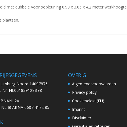
fold met dubbele Voorloopleuning 0.90 x 3.05 x 4.2 meter werkhoogte
 plaatsen.
RIJFSGEGEVENS
OVERIG
. Limburg Noord 14097875
Algemene voorwaarden
W. Nr: NL001839128B98
Privacy policy
 ABNANL2A
Cookiebeleid (EU)
: NL48 ABNA 0607 4172 85
Imprint
Disclaimer
K
Garantie en retouren