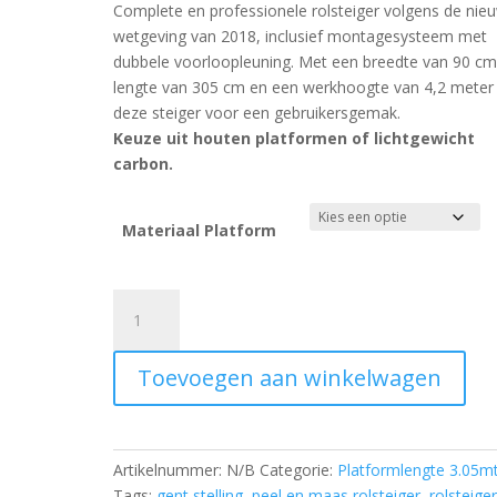
Complete en professionele rolsteiger volgens de nie
wetgeving van 2018, inclusief montagesysteem met
dubbele voorloopleuning. Met een breedte van 90 cm
lengte van 305 cm en een werkhoogte van 4,2 meter 
deze steiger voor een gebruikersgemak.
Keuze uit houten platformen of lichtgewicht
carbon.
Materiaal Platform
1)
Rolsteiger
Euroscaffold
Toevoegen aan winkelwagen
met
dubbele
Voorloopleuning
0.90
Artikelnummer:
N/B
Categorie:
Platformlengte 3.05mt
x
Tags:
gent stelling
,
peel en maas rolsteiger
,
rolsteiger