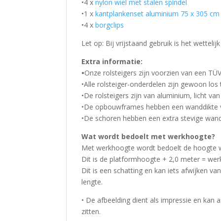
•4 x
nylon wiel met stalen spindel
•1 x
kantplankenset aluminium 75 x 305 cm
•4 x
borgclips
Let op: Bij vrijstaand gebruik is het wettelijk
Extra informatie:
•
Onze rolsteigers zijn voorzien van een TÜV
•Alle rolsteiger-onderdelen zijn gewoon los 
•De rolsteigers zijn van aluminium, licht van
•De opbouwframes hebben een wanddikte
•De schoren hebben een extra stevige wan
Wat wordt bedoelt met werkhoogte?
Met werkhoogte wordt bedoelt de hoogte wa
Dit is de platformhoogte + 2,0 meter = we
Dit is een schatting en kan iets afwijken v
lengte.
• De afbeelding dient als impressie en kan 
zitten.