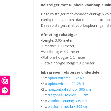
Rolsteiger met Dubbele Voorloopleunin
Deze rolsteiger met voorloopleuningen vol
Hierbij is het verplicht dat men een extra l
Deze rolsteigers met voorloopleuningen st
Afmeting rolsteiger
•Lengte: 3,05 meter
•Breedte: 0,90 meter
•Werkhoogte: 4,2 meter
•Platformhoogte: 2,2 meter
•Totale hoogte steiger: 3,2 meter
Inbegrepen rolsteiger onderdelen
•2 x
opbouwframe 90-28-7
•2 x
opbouwframe 90-28-4
•2 x
horizontaal schoor 305 cm
10
•2 x
diagonaal schoor 305 cm
•2 x
voorloopleuning 305 cm
•1 x
platform met luik 305 cm