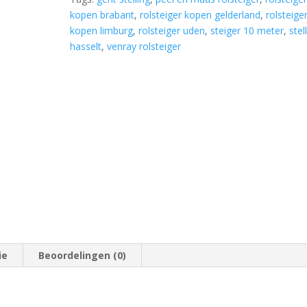
3.05
kopen brabant
,
rolsteiger kopen gelderland
,
rolsteige
x
kopen limburg
,
rolsteiger uden
,
steiger 10 meter
,
stel
4.2
hasselt
,
venray rolsteiger
meter
werkhoogte
vrijstaand
aantal
ie
Beoordelingen (0)