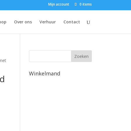
Mijn account
0 items
hop
Over ons
Verhuur
Contact
 met
Winkelmand
ld