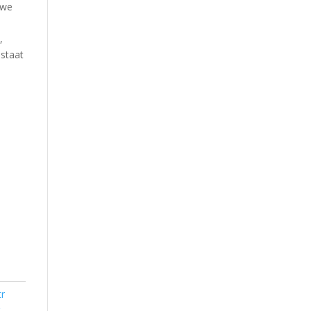
uwe
,
staat
r