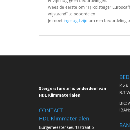
Er zijn nog geen beoordelingen.
Wees de eerste om “1) Rolsteiger Euroscaf
vrijstaand” te beoordelen
Je moet
ingelogd zijn
om een beoordeling te
BED
K.v.K
Steigerstore.nl is onderdeel van
B.T.
HDL Klimmaterialen
BIC:
CONTACT
IBAN
HDL Klimmaterialen
BAN
Burgemeester Geurtsstraat 5