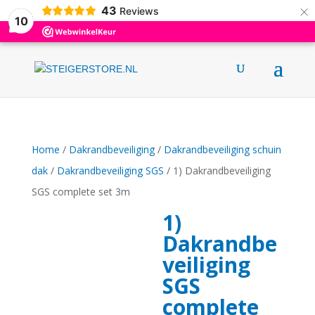
×
43
0031 (0)6 12376695
info@steigerstore.nl
Reviews
10
Home
/
Dakrandbeveiliging
/
Dakrandbeveiliging schuin
dak
/
Dakrandbeveiliging SGS
/ 1) Dakrandbeveiliging
SGS complete set 3m
1)
Dakrandbe
veiliging
SGS
complete