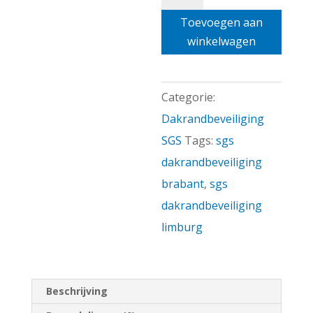
Dakrandbeveiliging
Toevoegen aan
SGS
winkelwagen
complete
set
3m
Categorie:
aantal
Dakrandbeveiliging
SGS
Tags:
sgs
dakrandbeveiliging
brabant
,
sgs
dakrandbeveiliging
limburg
Beschrijving