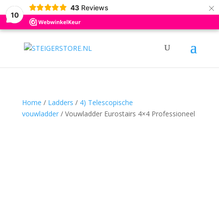
×
0031 (0)6 12376695
info@steigerstore.nl
43
Reviews
10
Home
/
Ladders
/
4) Telescopische
vouwladder
/ Vouwladder Eurostairs 4×4 Professioneel