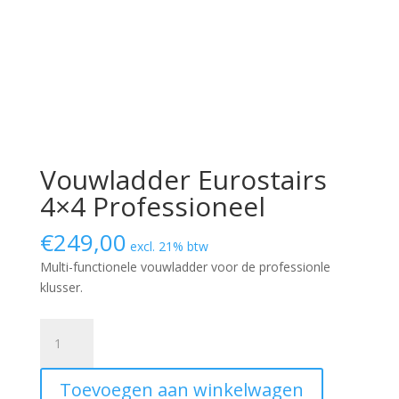
Vouwladder Eurostairs
4×4 Professioneel
€
249,00
excl. 21% btw
Multi-functionele vouwladder voor de professionle
klusser.
Vouwladder
Eurostairs
4x4
Toevoegen aan winkelwagen
Professioneel