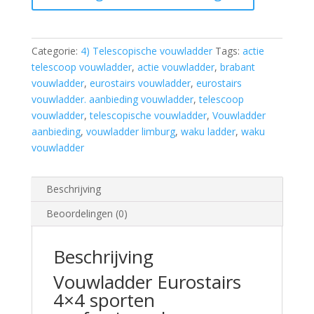
aantal
Categorie:
4) Telescopische vouwladder
Tags:
actie
telescoop vouwladder
,
actie vouwladder
,
brabant
vouwladder
,
eurostairs vouwladder
,
eurostairs
vouwladder. aanbieding vouwladder
,
telescoop
vouwladder
,
telescopische vouwladder
,
Vouwladder
aanbieding
,
vouwladder limburg
,
waku ladder
,
waku
vouwladder
Beschrijving
Beoordelingen (0)
Beschrijving
Vouwladder Eurostairs
4×4 sporten