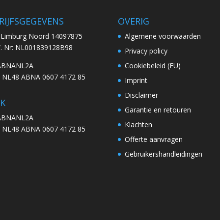
RIJFSGEGEVENS
OVERIG
. Limburg Noord 14097875
Algemene voorwaarden
W. Nr: NL001839128B98
Privacy policy
 ABNANL2A
Cookiebeleid (EU)
: NL48 ABNA 0607 4172 85
Imprint
Disclaimer
K
Garantie en retouren
 ABNANL2A
Klachten
: NL48 ABNA 0607 4172 85
Offerte aanvragen
Gebruikershandleidingen