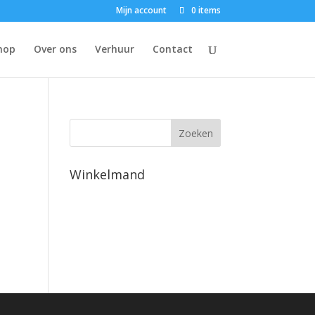
Mijn account
0 items
hop
Over ons
Verhuur
Contact
Winkelmand