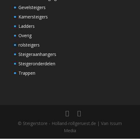
Gevelsteigers
Kamersteigers
Ladders
Overig
rolsteigers
Steigeraanhangers
Steigeronderdelen
Trappen
© Steigerstore - Holland-rollgeruest.de | Van Issum
Media