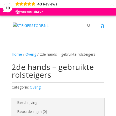
×
0031 (0)6 12376695
info@steigerstore.nl
43
Reviews
10
Home
/
Overig
/ 2de hands – gebruikte rolsteigers
2de hands – gebruikte
rolsteigers
Categorie:
Overig
Beschrijving
Beoordelingen (0)